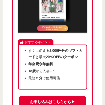
おすすめポイント
すぐに使える
2,000円分のギフトカ
ード
と最大
20％OFFのクーポン
年会費永年無料
18歳
から入会OK
最短
５分
で使用可能
お申し込みはこちらから▶︎