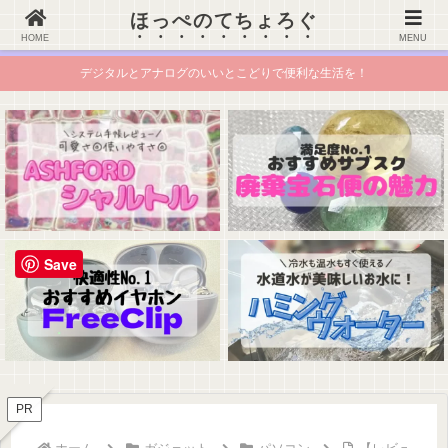
ほっぺのてちょろぐ
ほっぺのてちょろぐ
HOME
MENU
デジタルとアナログのいいとこどりで便利な生活を！
Save
PR