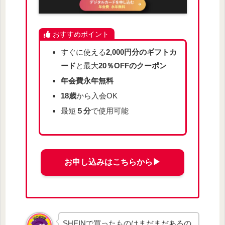
おすすめポイント
すぐに使える
2,000円分のギフトカ
ード
と最大
20％OFFのクーポン
年会費永年無料
18歳
から入会OK
最短
５分
で使用可能
お申し込みはこちらから▶︎
SHEINで買ったものはまだまだあるの