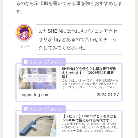
るのならSHEINを覗いてみる事を強くおすすめしま
す。
またSHEINには他にもパソコンアクセ
サリが山ほどあるので合わせてチェッ
ほっぺ
クしてみてくださいね！
SHEINはどう使う？お得な裏ワザ教
えちゃいます！【2023年12月最新
版】
こんにちは。ほっぺです。 今回は文房具やガ
ジェットがとんでもない安さで購入できちゃ
うECプラットフォーム「SHEIN」について
ご紹介します。 購入方法や実際に届くまでの
hoppe-log.com
2024.01.27
流れ、届き方や購入した商品のレビューなど
多岐に渡ってまとめました。まだS
【レビュー】USBハブとメモリはも
うSHEINで揃えられる時代です！
この記事でわかること SHEINで買ったUSB
ハブのレビュー 同じくSHEINで買ったメモリ
のレビュー 失敗しないショッピングのコツ
お得に購入する方法 こんにちは。ほっぺで
す。 今回はSHEINお買い物シリーズ第１弾。