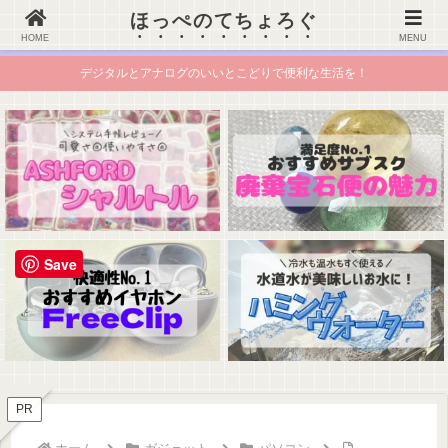
ほっぺのてちょろぐ
ほっぺのてちょろぐ
HOME
MENU
デジタルとアナログのいいとこどりで便利な生活を！
Save
PR