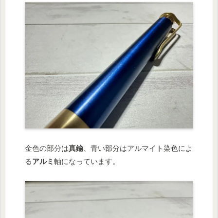
金色の部分は
真鍮
、青い部分はアルマイト染色によ
る
アルミ
軸になっています。