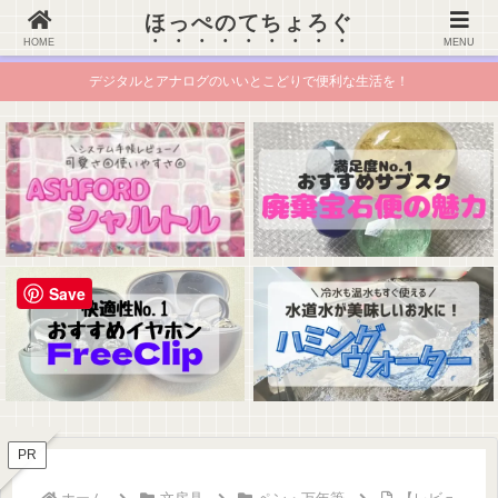
ほっぺのてちょろぐ
ほっぺのてちょろぐ
HOME
MENU
デジタルとアナログのいいとこどりで便利な生活を！
Save
PR