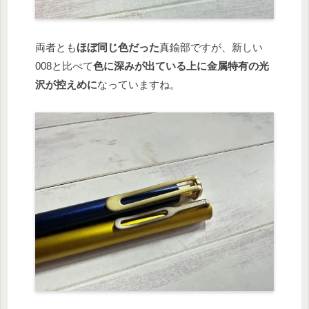
両者とも
ほぼ同じ色だった
真鍮部ですが、新しい
008と比べて
色に深みが出ている上に金属特有の光
沢が控えめに
なっていますね。