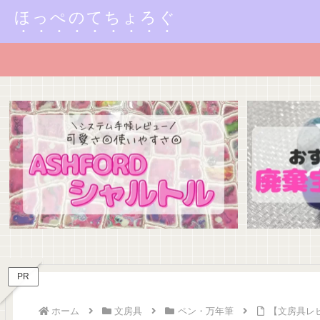
ほっぺのてちょろぐ
PR
ホーム
文房具
ペン・万年筆
【文房具レビ