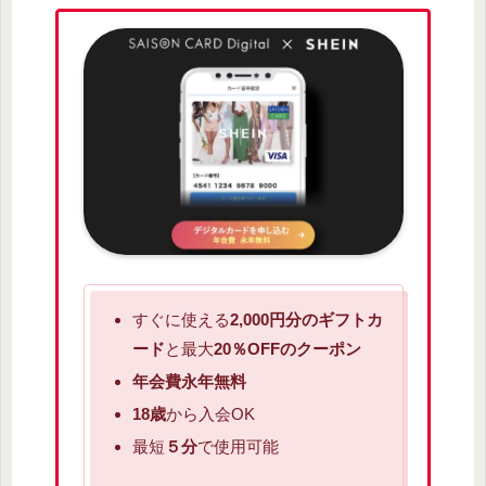
すぐに使える
2,000円分のギフトカ
ード
と最大
20％OFFのクーポン
年会費永年無料
18歳
から入会OK
最短
５分
で使用可能