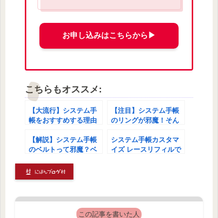
お申し込みはこちらから▶︎
こちらもオススメ:
【大流行】システム手
【注目】システム手帳
帳をおすすめする理由
のリングが邪魔！そん
とは？
なあなたに対処法を教
【解説】システム手帳
えちゃいます！【愛用
システム手帳カスタマ
のベルトって邪魔？ベ
歴6年】
イズ レースリフィルで
ルトの便利ポイントと
可愛くレベルアップ編
邪魔ポイント【システ
ム手帳歴6年】
この記事を書いた人