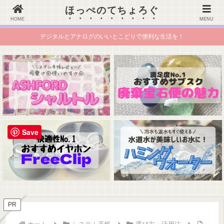
ほっぺのてちょろぐ
ほっぺのてちょろぐ
HOME
MENU
デジタルとアナログのいいとこどりで便利な生活を！
Save
PR