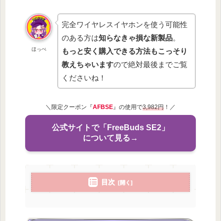
完全ワイヤレスイヤホンを使う可能性
のある方は
知らなきゃ損な新製品
。
ほっぺ
もっと安く購入できる方法もこっそり
教えちゃいます
ので絶対最後までご覧
くださいね！
＼限定クーポン『
AFBSE
』の使用で
3,982円
！／
公式サイトで「FreeBuds SE2」
について見る→
目次