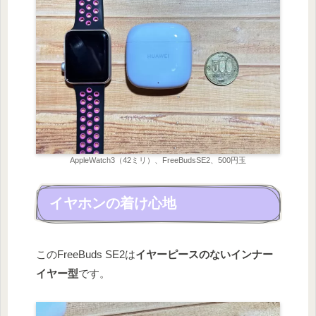
AppleWatch3（42ミリ）、FreeBudsSE2、500円玉
イヤホンの着け心地
このFreeBuds SE2は
イヤーピースのないインナー
イヤー型
です。