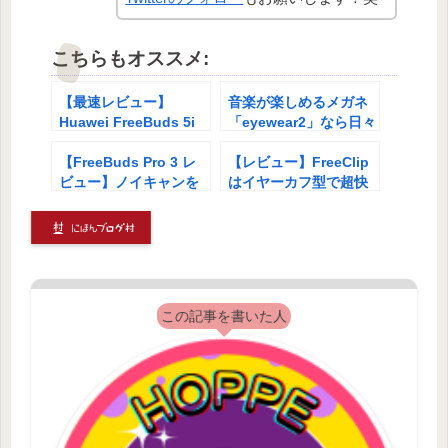
こちらもオススメ:
【最速レビュー】
音楽が楽しめるメガネ
Huawei FreeBuds 5i
「eyewear2」なら日々
を１週間使ってわかっ
のストレスから解放さ
たオススメポイントと
【FreeBuds Pro 3 レ
れます
【レビュー】FreeClip
FreeBuds SE との比較
ビュー】ノイキャンを
はイヤーカフ型で超快
重視するならコレ！３
適！一度使ったら手放
つのおすすめの理由
せないおすすめイヤホ
ンはこれ！
この記事を書いた人