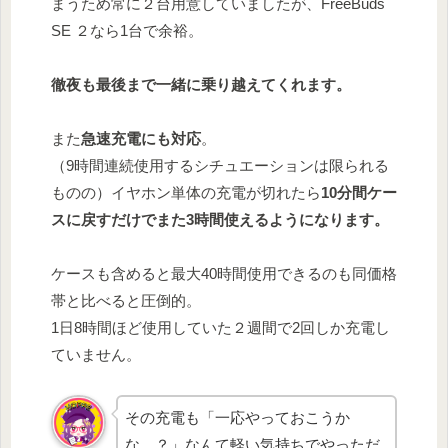
まうため常に２台用意していましたが、FreeBuds
SE ２なら1台で余裕。
徹夜も最後まで一緒に乗り越えてくれます。
また
急速充電にも対応
。
（9時間連続使用するシチュエーションは限られる
ものの）イヤホン単体の充電が切れたら
10分間ケー
スに戻すだけでまた3時間使えるようになります。
ケースも含めると最大40時間使用できるのも同価格
帯と比べると圧倒的。
1日8時間ほど使用していた２週間で2回しか充電し
ていません。
その充電も「一応やっておこうか
な…？」なんて軽い気持ちでやっただ