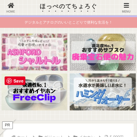
ほっぺのてちょろぐ
ほっぺのてちょろぐ
HOME
MENU
デジタルとアナログのいいとこどりで便利な生活を！
Save
PR