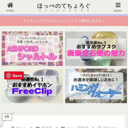
ほっぺのてちょろぐ
ほっぺのてちょろぐ
HOME
MENU
デジタルとアナログのいいとこどりで便利な生活を！
Save
PR