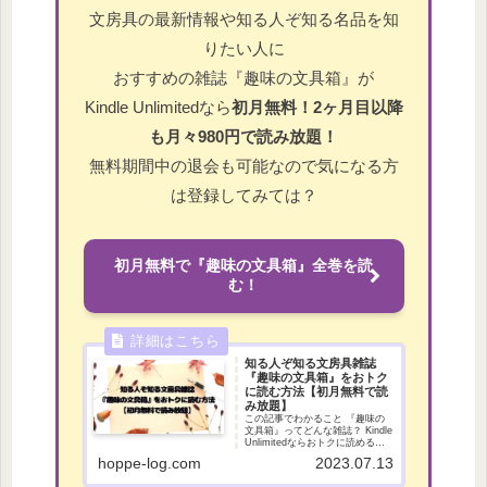
文房具の最新情報や知る人ぞ知る名品を知
りたい人に
おすすめの雑誌『趣味の文具箱』が
Kindle Unlimitedなら
初月無料！2ヶ月目以降
も月々980円で読み放題！
無料期間中の退会も可能なので気になる方
は登録してみては？
初月無料で『趣味の文具箱』全巻を読
む！
知る人ぞ知る文房具雑誌
『趣味の文具箱』をおトク
に読む方法【初月無料で読
み放題】
この記事でわかること 『趣味の
文具箱』ってどんな雑誌？ Kindle
Unlimitedならおトクに読めるっ
て本当？ Kindle Unlimitedで読め
hoppe-log.com
2023.07.13
る「趣味の文具箱」は何巻？ こ
んにちは。ほっぺ