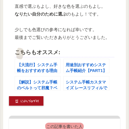
直感で選ぶもよし、好きな色を選ぶのもよし。
なりたい自分のために選ぶ
のもよし！です。
少しでも色選びの参考になれば幸いです。
最後までご覧いただきありがとうございました。
こちらもオススメ:
【大流行】システム手
用途別おすすめシステ
帳をおすすめする理由
ム手帳紹介【PART1】
とは？
【解説】システム手帳
システム手帳カスタマ
のベルトって邪魔？ベ
イズ レースリフィルで
ルトの便利ポイントと
可愛くレベルアップ編
邪魔ポイント【システ
ム手帳歴6年】
この記事を書いた人