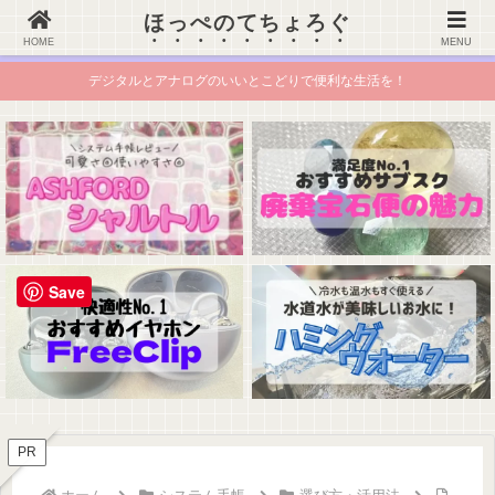
ほっぺのてちょろぐ
ほっぺのてちょろぐ
HOME
MENU
デジタルとアナログのいいとこどりで便利な生活を！
Save
PR